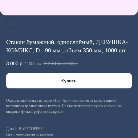
Стакан бумажный, однослойный, ДЕВУШКА-
КОМИКС, D - 90 мм , объем 350 мм, 1000 шт.
3 000
р.
3 350
р.
/
1000 pc
/
1000 pc
Купить
Одноразовый стакан из серии «Поп-Арт» изготовлен из качественного
первичного целлюлозного картона. На стакан нанесён рисунок с помощью
пищевых флексографических красок.
Дизайн: RAFFCOFFEE
Цвет: многоцветный, красный