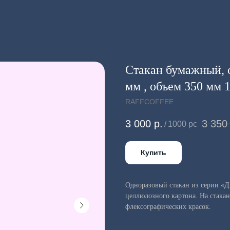
Стакан бумажный,
мм , объем 350 мм 1
RAFFCOFFEE
3 000
р.
3 350
/
1000 pc
Купить
Одноразовый стакан из серии «Д
целлюлозного картона. На стака
флексографических красок.